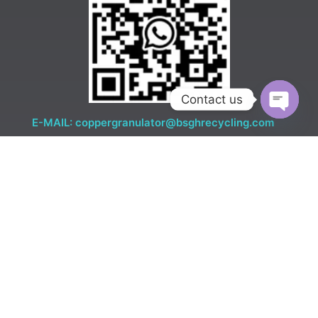
Contact us
E-MAIL: coppergranulator@bsghrecycling.com
Open c
SCANNEN UND MICH ÜBER WHATSAPP ANMELDEN
008613772508206