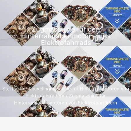
Zugmaschine für den
Hinterradnabenmotor eines
Elektrofahrrads
Startseite
/
Recyclingmaschine für Hinterradmotoren von
Elektrofahrrädern
/ Zugmaschine für
Hinterradnabenmotoren von Elektrofahrrädern