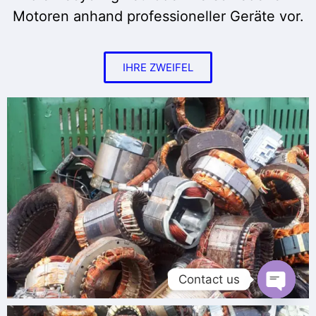
Motoren anhand professioneller Geräte vor.
IHRE ZWEIFEL
Contact us
Open c