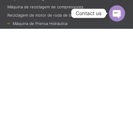
Máquina de reciclagem de compressores
Contact us
Reciclagem de motor de roda de bicicleta elétrica
Máquina de Prensa Hidráulica
Open c
Máquina de reciclagem de motor de ventilador
Máquina de reciclagem de motores de transformadores
Reciclagem de interruptores magnéticos automotivos
Triturador de motor
ESCANEIE E ENVIE-ME UMA MENSAGEM POR
WHATSAPP
008618066799001