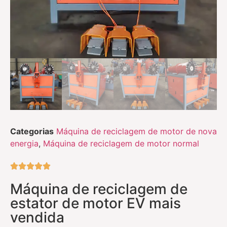
Categorias
Máquina de reciclagem de motor de nova
energia
,
Máquina de reciclagem de motor normal





Máquina de reciclagem de
estator de motor EV mais
vendida